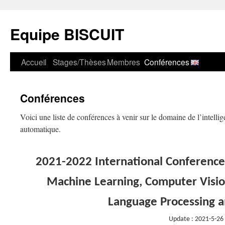
Equipe BISCUIT
Accueil
Stages/Thèses
Membres
Conférences
Aller
au
Conférences
contenu
Voici une liste de conférences à venir sur le domaine de l’intellige
automatique.